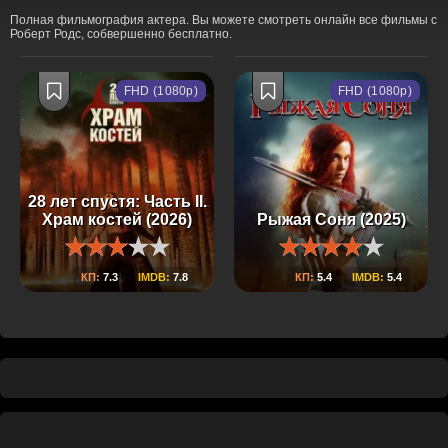
Полная фильмография актера. Вы можете смотреть онлайн все фильмы с
Роберт Родс, собвершенно бесплатно.
FHD (1080p)
FHD (1080p)
28 лет спустя: Часть II.
Храм костей (2026)
Рыжая Соня (2025)
КП:
7.3
IMDB:
7.8
КП:
5.4
IMDB:
5.4