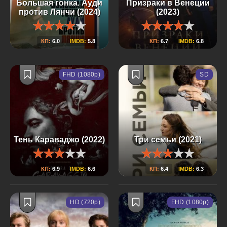
Большая гонка. Ауди
Призраки в Венеции
против Лянчи (2024)
(2023)
КП:
6.0
IMDB:
5.8
КП:
6.7
IMDB:
6.8
FHD (1080p)
SD
Тень Караваджо (2022)
Три семьи (2021)
КП:
6.9
IMDB:
6.6
КП:
6.4
IMDB:
6.3
HD (720p)
FHD (1080p)