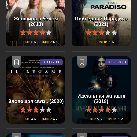
Женщина в белом
Последний Парадизо
(2018)
(2021)
КП:
6.6
IMDB:
6.8
IMDB:
5.6
HD (720p)
HD (720p)
Идеальная западня
Зловещая связь (2020)
(2018)
КП:
4.6
IMDB:
4.7
КП:
5.5
IMDB:
5.2