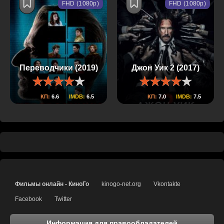
FHD (1080p)
FHD (1080p)
Переводчики (2019)
Джон Уик 2 (2017)
КП:
6.6
IMDB:
6.5
КП:
7.0
IMDB:
7.5
Фильмы онлайн - КиноГо
kinogo-net.org
Vkontakte
Facebook
Twitter
Информация для правообладателей