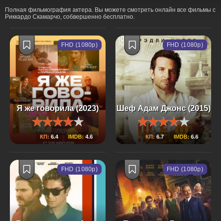
Полная фильмография актера. Вы можете смотреть онлайн все фильмы с
Риккардо Скамарчо, собвершенно бесплатно.
FHD (1080p)
FHD (1080p)
Я же говорила (2023)
Шеф Адам Джонс (2015)
КП:
6.4
IMDB:
4.6
КП:
6.7
IMDB:
6.6
FHD (1080p)
FHD (1080p)