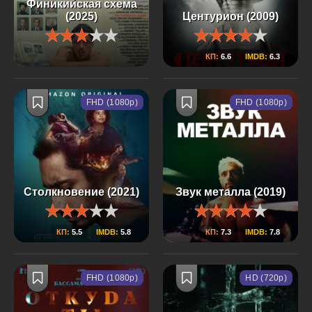
Финикийская схема
(2025)
Центурион (2009)
КП:
6.6
IMDB:
6.3
FHD (1080p)
FHD (1080p)
Столкновение (2021)
Звук металла (2019)
КП:
5.5
IMDB:
5.8
КП:
7.3
IMDB:
7.8
FHD (1080p)
HD (720p)