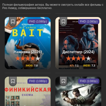
Полная фильмография актера. Вы можете смотреть онлайн все фильмы с
Риз Ахмед, собвершенно бесплатно.
FHD (1080p)
FHD (1080p)
Наживка (2026)
Диспетчер (2024)
IMDB:
7.0
КП:
7.1
IMDB:
7.3
FHD (1080p)
FHD (1080p)