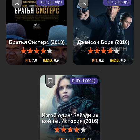
FHD (1080p)
FHD (1080p)
Братья Систерс (2018)
Джейсон Борн (2016)
КП:
7.0
IMDB:
6.9
КП:
6.2
IMDB:
6.6
FHD (1080p)
Изгой-один: Звёздные
войны. Истории (2016)
КП:
7.2
IMDB:
7.8