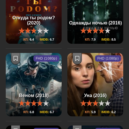
Откуда ты родом?
(2020)
Однажды ночью (2016)
КП:
6.4
IMDB:
6.7
КП:
7.9
IMDB:
8.5
FHD (1080p)
FHD (1080p)
Веном (2018)
Уна (2016)
КП:
6.8
IMDB:
6.7
КП:
5.9
IMDB:
6.2