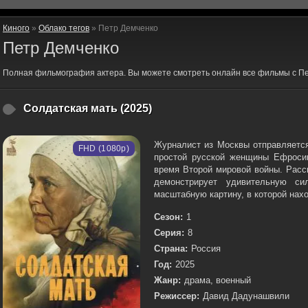
Киного
»
Облако тегов
» Петр Демченко
Петр Демченко
Полная фильмография актера. Вы можете смотреть онлайн все фильмы с Пе
Солдатская мать (2025)
Журналист из Москвы отправляется
FHD (1080p)
простой русской женщины Ефросин
время Второй мировой войны. Расс
демонстрирует удивительную си
масштабную картину, в которой нахо
Сезон:
1
Серия:
8
Страна:
Россия
Год:
2025
Жанр:
драма, военный
Режиссер:
Давид Дадунашвили