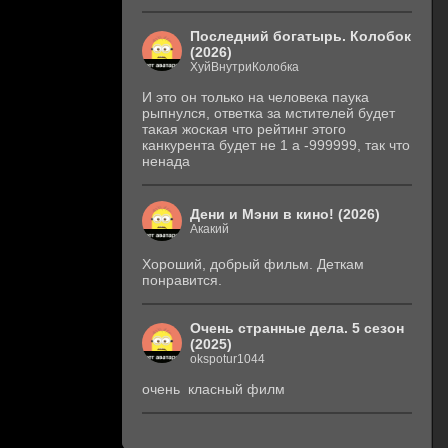
Последний богатырь. Колобок
(2026)
ХуйВнутриКолобка
И это он только на человека паука
рыпнулся, ответка за мстителей будет
такая жоская что рейтинг этого
канкурента будет не 1 а -999999, так что
ненада
Дени и Мэни в кино! (2026)
Акакий
Хороший, добрый фильм. Деткам
понравится.
Очень странные дела. 5 сезон
(2025)
okspotur1044
очень класный филм