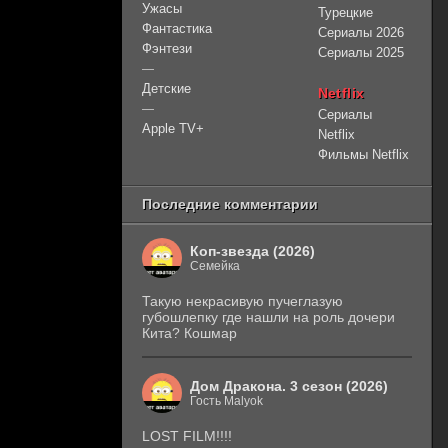
Ужасы
Турецкие
Фантастика
Сериалы 2026
Фэнтези
Сериалы 2025
—
Детские
Netflix
—
Сериалы
Apple TV+
Netflix
Фильмы Netflix
Последние комментарии
Коп-звезда (2026)
Семейка
Такую некрасивую пучеглазую
губошлепку где нашли на роль дочери
Кита? Кошмар
Дом Дракона. 3 сезон (2026)
Гость Malyok
LOST FILM!!!!