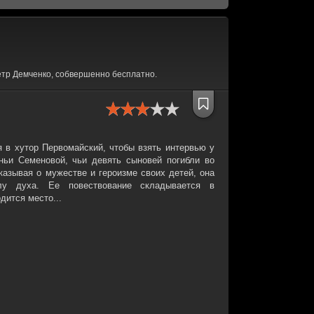
тр Демченко, собвершенно бесплатно.
 в хутор Первомайский, чтобы взять интервью у
ьи Семеновой, чьи девять сыновей погибли во
казывая о мужестве и героизме своих детей, она
лу духа. Ее повествование складывается в
дится место...