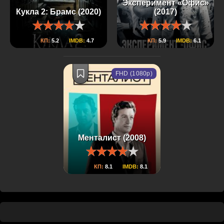
Эксперимент «Офис»
Кукла 2: Брамс (2020)
(2017)
КП:
5.2
IMDB:
4.7
КП:
5.9
IMDB:
6.1
FHD (1080p)
Менталист (2008)
КП:
8.1
IMDB:
8.1