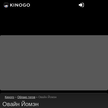
Киного
»
Облако тегов
» Овайн Йомэн
Овайн Йомэн