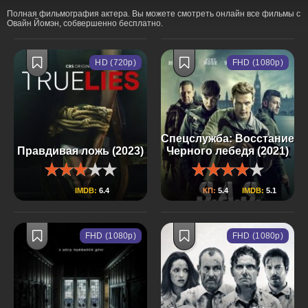
Полная фильмография актера. Вы можете смотреть онлайн все фильмы с
Овайн Йомэн, собвершенно бесплатно.
HD (720p)
FHD (1080p)
Спецслужба: Восстание
Правдивая ложь (2023)
Черного лебедя (2021)
IMDB:
6.4
КП:
5.4
IMDB:
5.1
FHD (1080p)
FHD (1080p)