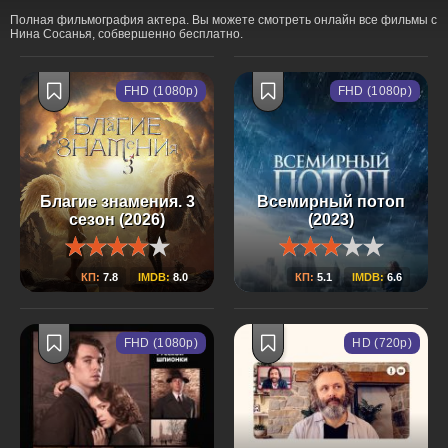
Полная фильмография актера. Вы можете смотреть онлайн все фильмы с
Нина Сосанья, собвершенно бесплатно.
FHD (1080p)
FHD (1080p)
Благие знамения. 3
Всемирный потоп
сезон (2026)
(2023)
КП:
7.8
IMDB:
8.0
КП:
5.1
IMDB:
6.6
FHD (1080p)
HD (720p)