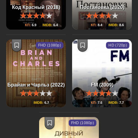
Код Красный (2018)
Постановка (2020)
КП:
6.9
IMDB:
6.4
КП:
8.4
IMDB:
8.6
FHD (1080p)
HD (720p)
Брайан и Чарльз (2022)
FM (2009)
IMDB:
6.7
КП:
7.6
IMDB:
7.7
FHD (1080p)