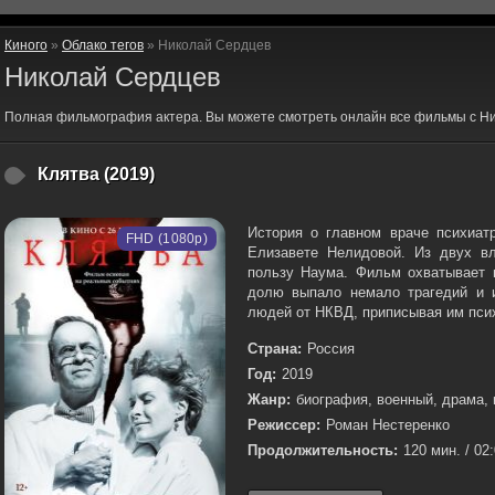
Киного
»
Облако тегов
» Николай Сердцев
Николай Сердцев
Полная фильмография актера. Вы можете смотреть онлайн все фильмы с Н
Клятва (2019)
История о главном враче психиат
FHD (1080p)
Елизавете Нелидовой. Из двух в
пользу Наума. Фильм охватывает п
долю выпало немало трагедий и и
людей от НКВД, приписывая им псих
Страна:
Россия
Год:
2019
Жанр:
биография, военный, драма, 
Режиссер:
Роман Нестеренко
Продолжительность:
120 мин. / 02