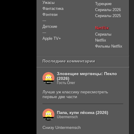
Ужасы
Турецкие
Фантастика
Сериалы 2026
Фэнтези
Сериалы 2025
—
Детские
Netflix
—
Сериалы
Apple TV+
Netflix
Фильмы Netflix
Последние комментарии
Зловещие мертвецы: Пекло
(2026)
Гость Олег
Лучше уж классику пересмотреть
первые две части
Папа, купи пёсика (2026)
Übermensch
Снизу Untermensch