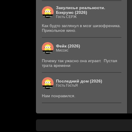
Закулисье реальности.
Бэкрумс (2026)
Гость СЕРЖ
Как будто заглянул в мозг шизофреника.
Прикольное кино.
Фейк (2026)
Миссис
Почему так ужасно она играет. Пустая
трата времени
Последний дом (2026)
Гость ГостьЯ
Нам понравился.