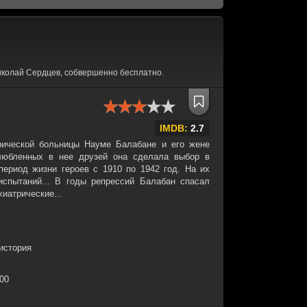
иколай Сердцев, собвершенно бесплатно.
IMDB:
2.7
рической больницы Науме Балабане и его жене
любленных в нее друзей она сделала выбор в
ериод жизни героев с 1910 по 1942 год. На их
спытаний... В годы репрессий Балабан спасал
иатрические...
история
:00