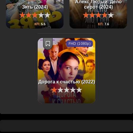
Алекс Лютый. Дело
Зять (2024)
сирот (2024)
КП:
5.5
КП:
7.6
FHD (1080p)
Дорога к счастью (2022)