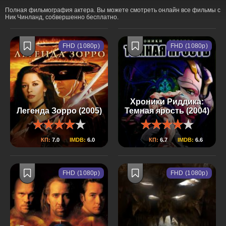
Полная фильмография актера. Вы можете смотреть онлайн все фильмы с
Ник Чинланд, собвершенно бесплатно.
FHD (1080p)
FHD (1080p)
Хроники Риддика:
Легенда Зорро (2005)
Темная ярость (2004)
КП:
7.0
IMDB:
6.0
КП:
6.7
IMDB:
6.6
FHD (1080p)
FHD (1080p)