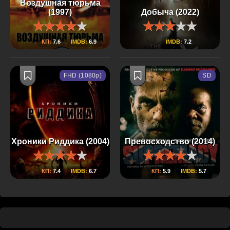
Воздушная тюрьма
(1997)
Добыча (2022)
КП:
7.6
IMDB:
6.9
IMDB:
7.2
FHD (1080p)
SD
Хроники Риддика (2004)
Превосходство (2014)
КП:
7.4
IMDB:
6.7
КП:
5.9
IMDB:
5.7