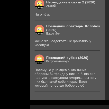
Неожиданные связи 2 (2026)
Акакий
Ни о чём.
Последний богатырь. Колобок
(2026)
Ваше Имя
какие же неадекватные фанатики у
челопука
Последний рубеж (2026)
Карусельныйхуй
Патамушо у немцев была линия
обороны Зигфрида.у них не было сил
наступать наступали американцы но у
них был такой себе хнерал Вася
который попер ше бобер в лоб