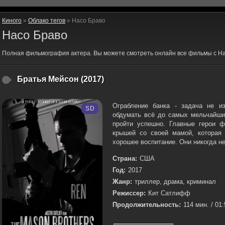
Киного
»
Облако тегов
» Насо Браво
Насо Браво
Полная фильмография актера. Вы можете смотреть онлайн все фильмы с На
Братья Мейсон (2017)
Ограбление банка - задача не и
SD
обдумать всё до самых мельчайши
пройти успешно. Главные герои 
крышей со своей мамой, которая
хорошее воспитание. Они никогда не
Страна:
США
Год:
2017
Жанр:
триллер, драма, криминал
Режиссер:
Кит Сатлифф
Продолжительность:
114 мин. / 01