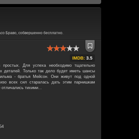
со Браво, собвершенно бесплатно.
IMDB:
3.5
з простых. Для успеха необходимо тщательно
х деталей. Только так дело будет иметь шансы
фильма - братья Мейсон. Они живут под одной
 изо всех сил старалась дать этим парнишкам
 отличались тихими...
:54