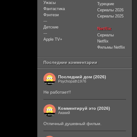
Ужасы
Турецкие
Фантастика
Сериалы 2026
Фэнтези
Сериалы 2025
—
Детские
Netflix
—
Сериалы
Apple TV+
Netflix
Фильмы Netflix
Последние комментарии
Последний дом (2026)
Psychopath1976
Не работает!!
Комментируй это (2026)
Акакий
Отличный душевный фильм.