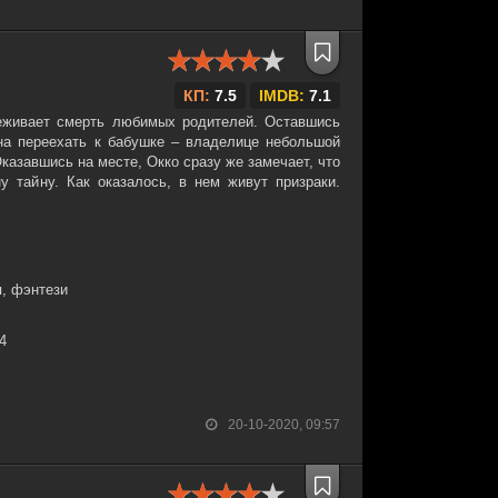
КП:
7.5
IMDB:
7.1
еживает смерть любимых родителей. Оставшись
на переехать к бабушке – владелице небольшой
казавшись на месте, Окко сразу же замечает, что
у тайну. Как оказалось, в нем живут призраки.
, фэнтези
34
20-10-2020, 09:57