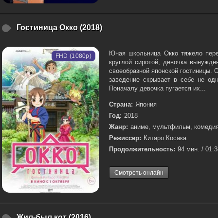
Гостиница Окко (2018)
Юная школьница Окко тяжело пер
FHD (1080p)
круглой сиротой, девочка вынужде
своеобразной японской гостиницы. О
заведение скрывает в себе не одн
Поначалу девочка пугается их...
Страна:
Япония
Год:
2018
Жанр:
аниме, мультфильм, комедия
Режиссер:
Китаро Косака
Продолжительность:
94 мин. / 01:
Смотреть онлайн
Жил-был кот (2016)