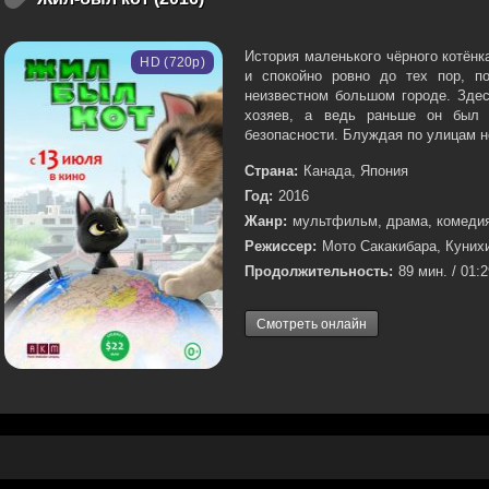
История маленького чёрного котён
HD (720p)
и спокойно ровно до тех пор, п
неизвестном большом городе. Здес
хозяев, а ведь раньше он был 
безопасности. Блуждая по улицам не
Страна:
Канада, Япония
Год:
2016
Жанр:
мультфильм, драма, комедия
Режиссер:
Мото Сакакибара, Куни
Продолжительность:
89 мин. / 01:
Смотреть онлайн