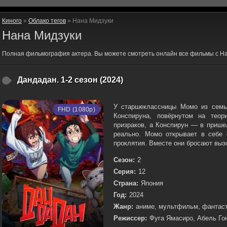
Киного
»
Облако тегов
» Нана Мидзуки
Нана Мидзуки
Полная фильмография актера. Вы можете смотреть онлайн все фильмы с На
Дандадан. 1-2 сезон (2024)
У старшеклассницы Момо из семь
FHD (1080p)
Конспируна, повёрнутом на теор
призраков, а Конспирун — в пришел
реально. Момо открывает в себе 
проклятия. Вместе они бросают вызо
Сезон:
2
Серия:
12
Страна:
Япония
Год:
2024
Жанр:
аниме, мультфильм, фантаст
Режиссер:
Фуга Ямасиро, Абель Го