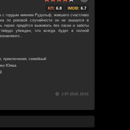
КП:
6.8
IMDB:
6.7
ка с гордым именем Рудольф, жившего счастливо
ока по роковой случайности он не оказался в
ь герою придётся выживать без ласки и заботы
твёрдо убежден, что всегда будет в полной
знакомого...
, приключения, семейный
хико Юяма
29
2-07-2018, 20:01