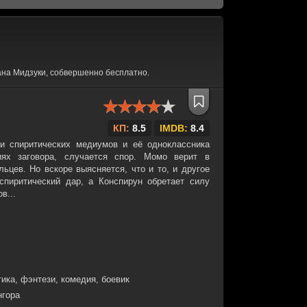
на Мидзуки, собвершенно бесплатно.
КП:
8.5
IMDB:
8.4
и спиритических медиумов и её одноклассника
иях заговора, случается спор. Момо верит в
ьцев. Но вскоре выясняется, что и то, и другое
спиритический дар, а Конспирун обретает силу
в...
ика, фэнтези, комедия, боевик
нгора