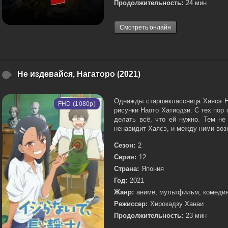
Продолжительность:
24 мин
Смотреть онлайн
Не издевайся, Нагаторо (2021)
Однажды старшеклассница Хаясэ Н
FHD (1080p)
рисунки Наото Хатиодзи. С тех пор 
делать всё, что ей нужно. Тем не
ненавидит Хаясэ, и между ними возн
Сезон:
2
Серия:
12
Страна:
Япония
Год:
2021
Жанр:
аниме, мультфильм, комеди
Режиссер:
Хирокадзу Ханаи
Продолжительность:
23 мин