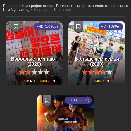
Полная фильмография актера. Вы можете смотреть онлайн все фильмы с
Нам Мун-чхоль, собвершенно бесплатно.
FHD (1080p)
HD (1080p)
Взрослые не знают
Больше чем семья
(2020)
(2020)
КП:
6.0
IMDB:
5.9
IMDB:
5.9
FHD (1080p)