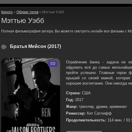
Киного
»
Облако тегов
» Мэттью Уэбб
Мэттью Уэбб
Полная фильмография актера. Вы можете смотреть онлайн все фильмы с Мэ
Братья Мейсон (2017)
Ограбление банка - задача не и
SD
обдумать всё до самых мельчайши
пройти успешно. Главные герои 
крышей со своей мамой, которая
хорошее воспитание. Они никогда не
Страна:
США
Год:
2017
Жанр:
триллер, драма, криминал
Режиссер:
Кит Сатлифф
Продолжительность:
114 мин. / 01