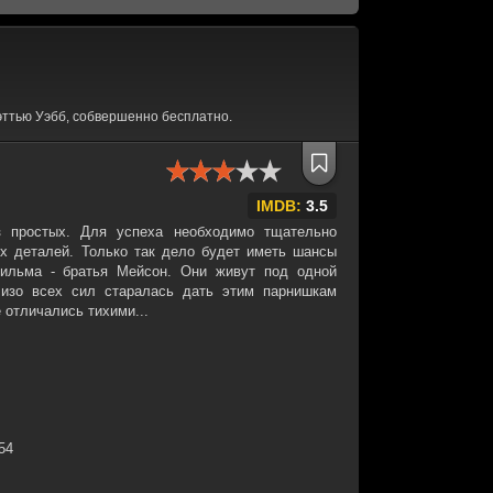
ттью Уэбб, собвершенно бесплатно.
IMDB:
3.5
з простых. Для успеха необходимо тщательно
х деталей. Только так дело будет иметь шансы
фильма - братья Мейсон. Они живут под одной
 изо всех сил старалась дать этим парнишкам
 отличались тихими...
:54