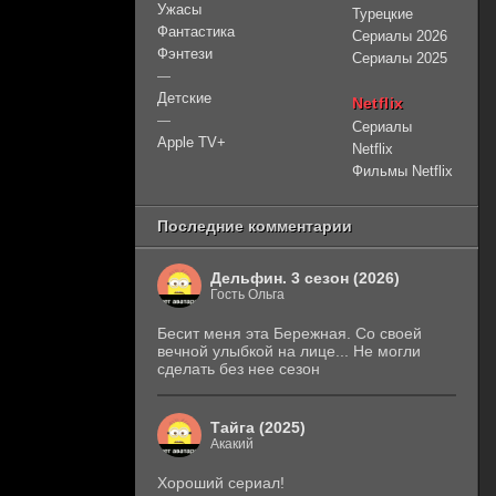
Ужасы
Турецкие
Фантастика
Сериалы 2026
Фэнтези
Сериалы 2025
—
Детские
Netflix
—
Сериалы
Apple TV+
Netflix
Фильмы Netflix
Последние комментарии
Дельфин. 3 сезон (2026)
Гость Ольга
Бесит меня эта Бережная. Со своей
вечной улыбкой на лице... Не могли
сделать без нее сезон
Тайга (2025)
Акакий
Хороший сериал!