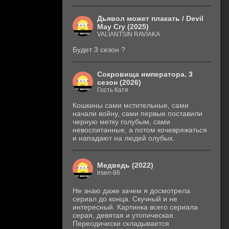
Дьявол может плакать / Devil
May Cry (2025)
VALIANTSIN RAVIAKA
Будет 3 сезон ?
Сокровища императора. 3
сезон (2026)
Гость Катя
Кошкины сами мстительные, сами
начали войну, сами первые поставили
черную метку голубым, сами
невоспитанные, а потом кочевряжаться
и нападают на людей олубых.
Медведь (2022)
irsen-86
Не знаю даже зачем я досмотрела
сериал до конца. Скучный и не
интересный. Картинка всего сериала
серая, девятая и утопическая.
Переодически складывается