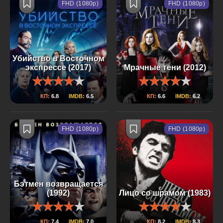
FHD (1080p)
FHD (1080p)
Убийство в Восточном
экспрессе (2017)
Мрачные тени (2012)
КП:
6.8
IMDB:
6.5
КП:
6.6
IMDB:
6.2
FHD (1080p)
FHD (1080p)
Бэтмен возвращается
(1992)
Лицо со шрамом (1983)
КП:
7.4
IMDB:
7.0
КП:
8.2
IMDB:
8.3