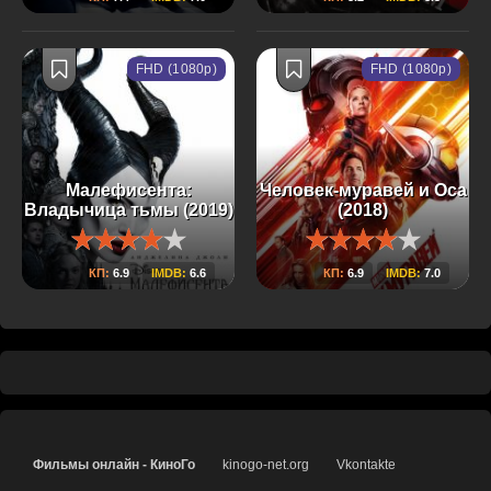
FHD (1080p)
FHD (1080p)
Малефисента:
Человек-муравей и Оса
Владычица тьмы (2019)
(2018)
КП:
6.9
IMDB:
6.6
КП:
6.9
IMDB:
7.0
Фильмы онлайн - КиноГо
kinogo-net.org
Vkontakte