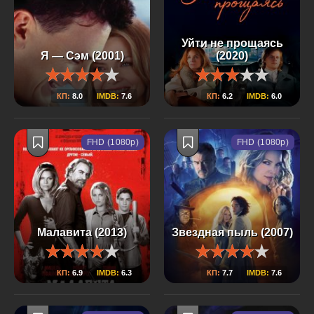
Уйти не прощаясь
Я — Сэм (2001)
(2020)
КП:
8.0
IMDB:
7.6
КП:
6.2
IMDB:
6.0
FHD (1080p)
FHD (1080p)
Малавита (2013)
Звездная пыль (2007)
КП:
6.9
IMDB:
6.3
КП:
7.7
IMDB:
7.6