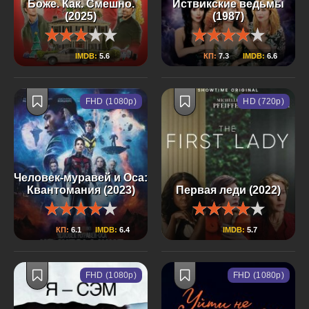
Боже. Как. Смешно.
Иствикские ведьмы
(2025)
(1987)
IMDB:
5.6
КП:
7.3
IMDB:
6.6
FHD (1080p)
HD (720p)
Человек-муравей и Оса:
Квантомания (2023)
Первая леди (2022)
КП:
6.1
IMDB:
6.4
IMDB:
5.7
FHD (1080p)
FHD (1080p)