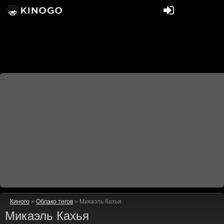
Киного
»
Облако тегов
» Микаэль Кахья
Микаэль Кахья