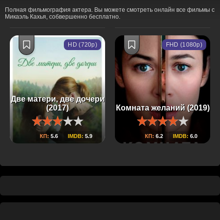
Полная фильмография актера. Вы можете смотреть онлайн все фильмы с
Микаэль Кахья, собвершенно бесплатно.
HD (720p)
FHD (1080p)
Две матери, две дочери
(2017)
Комната желаний (2019)
КП:
5.6
IMDB:
5.9
КП:
6.2
IMDB:
6.0