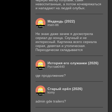
черную метку голубым, сами
невоспитанные, а потом кочевряжаться
и нападают на людей олубых.
Медведь (2022)
irsen-86
Не знаю даже зачем я досмотрела
сериал до конца. Скучный и не
интересный. Картинка всего сериала
серая, девятая и утопическая.
Переодически складывается
История его служанки (2026)
Рустам0440
где продолжение?
Старый орёл (2026)
komy
admin gde trailers?