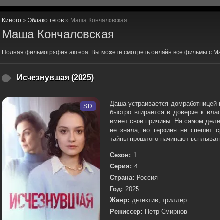
Киного
»
Облако тегов
» Маша Кончаловская
Маша Кончаловская
Полная фильмография актера. Вы можете смотреть онлайн все фильмы с М
Исчезнувшая (2025)
Даша устраивается домработницей 
SD
быстро втирается в доверие к вла
имеет свои причины. На самом деле 
не знала, но героиня не спешит 
тайны прошлого начинают всплывать
Сезон:
1
Серия:
4
Страна:
Россия
Год:
2025
Жанр:
детектив, триллер
Режиссер:
Петр Смирнов