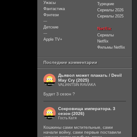
Ужасы
Турецкие
Фантастика
Сериалы 2026
Фэнтези
Сериалы 2025
—
Детские
Netflix
—
Сериалы
Apple TV+
Netflix
Фильмы Netflix
Последние комментарии
Дьявол может плакать / Devil
May Cry (2025)
VALIANTSIN RAVIAKA
Будет 3 сезон ?
Сокровища императора. 3
сезон (2026)
Гость Катя
Кошкины сами мстительные, сами
начали войну, сами первые поставили