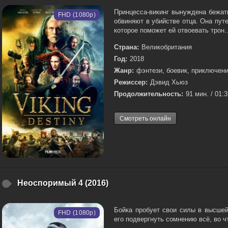
Принцесса-викинг вынуждена бежать
FHD (1080p)
обвиняют в убийстве отца. Она пут
которое поможет ей отвоевать трон..
Страна:
Великобритания
Год:
2018
Жанр:
фэнтези, боевик, приключен
Режиссер:
Дэвид Хьюз
Продолжительность:
91 мин. / 01:
Смотреть онлайн
Неоспоримый 4 (2016)
Бойка пробует свои силы в высшей
FHD (1080p)
его подвергнуть сомнению всё, во чт