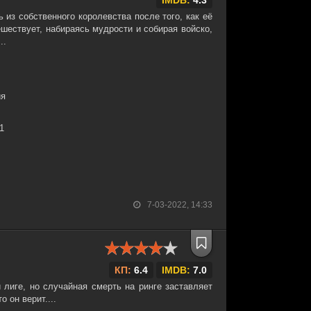
IMDB:
4.3
 из собственного королевства после того, как её
ешествует, набираясь мудрости и собирая войско,
..
ия
31
7-03-2022, 14:33
КП:
6.4
IMDB:
7.0
 лиге, но случайная смерть на ринге заставляет
о он верит....