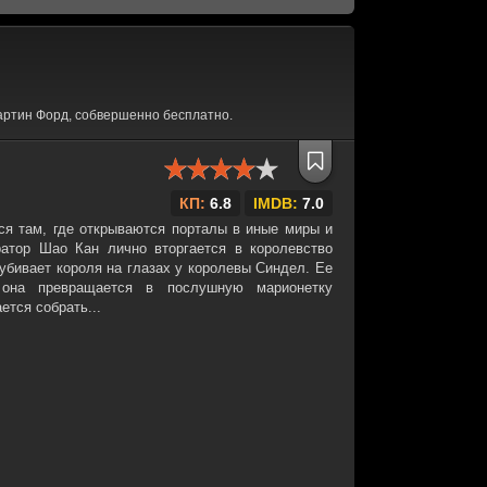
артин Форд, собвершенно бесплатно.
КП:
6.8
IMDB:
7.0
я там, где открываются порталы в иные миры и
ратор Шао Кан лично вторгается в королевство
 убивает короля на глазах у королевы Синдел. Ее
 она превращается в послушную марионетку
ется собрать...