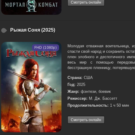
Смотреть онлайн
Рыжая Соня (2025)
Молодая отважная воительница, 
FHD (1080p)
спасти свой народ и сохранить оста
плен злобного и деспотичного имп
весь мир с помощью передовых
бесстрашную пленницу, потерявшую 
Страна:
США
Год:
2025
Жанр:
фэнтези, боевик
Режиссер:
М. Дж. Бассетт
Продолжительность:
1 ч 50 мин
Смотреть онлайн