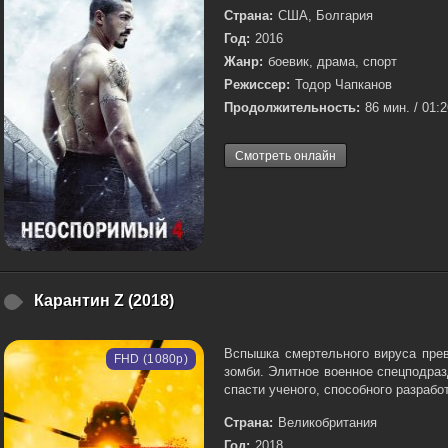
Страна:
США, Болгария
Год:
2016
Жанр:
боевик, драма, спорт
Режиссер:
Тодор Чапканов
Продолжительность:
86 мин. / 01:
Смотреть онлайн
Карантин Z (2018)
Вспышка смертельного вируса пре
FHD (1080p)
зомби. Элитное военное спецподраз
спасти ученого, способного разрабо
Страна:
Великобритания
Год:
2018