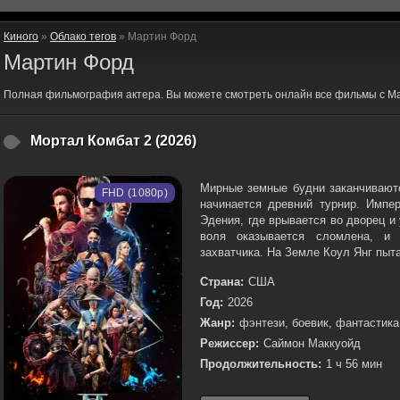
Киного
»
Облако тегов
» Мартин Форд
Мартин Форд
Полная фильмография актера. Вы можете смотреть онлайн все фильмы с М
Мортал Комбат 2 (2026)
Мирные земные будни заканчиваютс
FHD (1080p)
начинается древний турнир. Импе
Эдения, где врывается во дворец и
воля оказывается сломлена, и
захватчика. На Земле Коул Янг пыта
Страна:
США
Год:
2026
Жанр:
фэнтези, боевик, фантастика
Режиссер:
Саймон Маккуойд
Продолжительность:
1 ч 56 мин