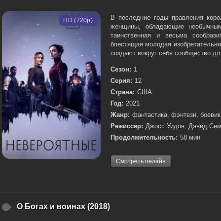
В последние годы правления коро
HD (720p)
женщины, обладающие необычным
таинственная и весьма сообрази
блестящая молодая изобретательни
создают вокруг себя сообщество для
Сезон:
1
Серия:
12
Страна:
США
Год:
2021
Жанр:
фантастика, фэнтези, боевик
Режиссер:
Джосс Уидон, Дэвид Сем
Продолжительность:
58 мин
Смотреть онлайн
О Богах и воинах (2018)