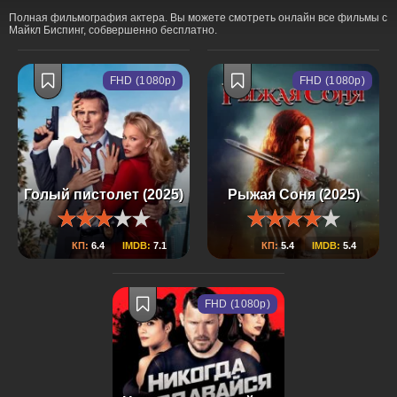
Полная фильмография актера. Вы можете смотреть онлайн все фильмы с
Майкл Биспинг, собвершенно бесплатно.
FHD (1080p)
FHD (1080p)
Голый пистолет (2025)
Рыжая Соня (2025)
КП:
6.4
IMDB:
7.1
КП:
5.4
IMDB:
5.4
FHD (1080p)