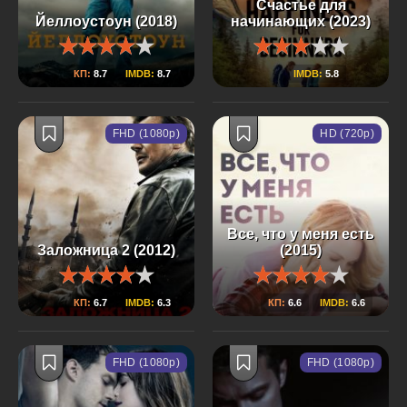
Счастье для
Йеллоустоун (2018)
начинающих (2023)
КП:
8.7
IMDB:
8.7
IMDB:
5.8
FHD (1080p)
HD (720p)
Все, что у меня есть
Заложница 2 (2012)
(2015)
КП:
6.7
IMDB:
6.3
КП:
6.6
IMDB:
6.6
FHD (1080p)
FHD (1080p)