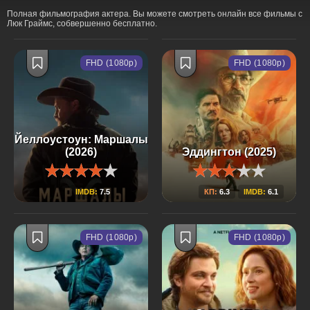
Полная фильмография актера. Вы можете смотреть онлайн все фильмы с
Люк Граймс, собвершенно бесплатно.
FHD (1080p)
FHD (1080p)
Йеллоустоун: Маршалы
(2026)
Эддингтон (2025)
IMDB:
7.5
КП:
6.3
IMDB:
6.1
FHD (1080p)
FHD (1080p)