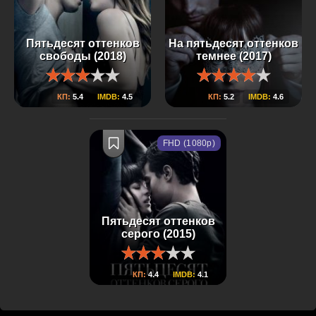
Пятьдесят оттенков
На пятьдесят оттенков
свободы (2018)
темнее (2017)
КП:
5.4
IMDB:
4.5
КП:
5.2
IMDB:
4.6
FHD (1080p)
Пятьдесят оттенков
серого (2015)
КП:
4.4
IMDB:
4.1