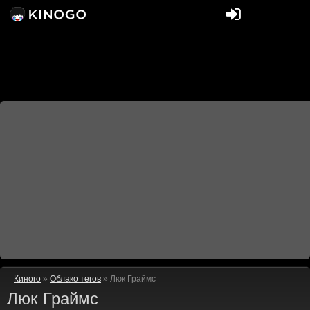
Киного
»
Облако тегов
» Люк Граймс
Люк Граймс