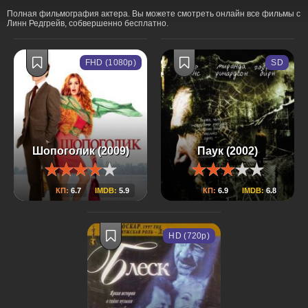
Полная фильмография актера. Вы можете смотреть онлайн все фильмы с
Линн Редгрейв, собвершенно бесплатно.
FHD (1080p)
SD
Шопоголик (2009)
Паук (2002)
КП:
6.7
IMDB:
5.9
КП:
6.9
IMDB:
6.8
HD (720p)