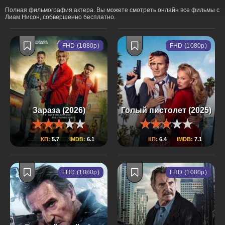
Полная фильмография актера. Вы можете смотреть онлайн все фильмы с
Лиам Нисон, собвершенно бесплатно.
FHD (1080p)
FHD (1080p)
Зараза (2026)
Голый пистолет (2025)
КП:
5.7
IMDB:
6.1
КП:
6.4
IMDB:
7.1
FHD (1080p)
FHD (1080p)