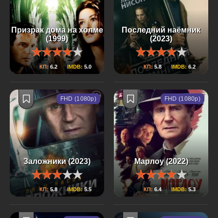
Призрак дома на холме
Последний наёмник
(1999)
(2023)
КП:
6.2
IMDB:
5.0
КП:
5.8
IMDB:
6.2
FHD (1080p)
FHD (1080p)
Заложники (2023)
Марлоу (2022)
КП:
5.8
IMDB:
5.5
КП:
6.4
IMDB:
5.3