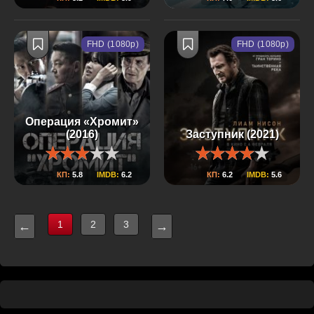
FHD (1080p)
FHD (1080p)
Операция «Хромит»
(2016)
Заступник (2021)
КП:
5.8
IMDB:
6.2
КП:
6.2
IMDB:
5.6
1
2
3
←
→