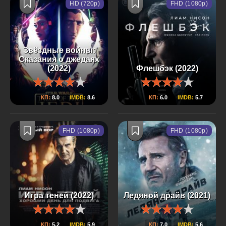
HD (720p)
FHD (1080p)
Звёздные войны:
Сказания о джедаях
(2022)
Флешбэк (2022)
КП:
8.0
IMDB:
8.6
КП:
6.0
IMDB:
5.7
FHD (1080p)
FHD (1080p)
Игра теней (2022)
Ледяной драйв (2021)
КП:
5.2
IMDB:
5.9
КП:
7.0
IMDB:
5.6