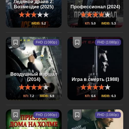
Ледяной драйв 2:
Возмездие (2025)
Профессионал (2024)
IMDB:
5.2
КП:
5.0
IMDB:
5.3
FHD (1080p)
FHD (1080p)
Воздушный маршал
(2014)
Игра в смерть (1988)
КП:
7.2
IMDB:
6.9
КП:
6.6
IMDB:
6.3
FHD (1080p)
FHD (1080p)