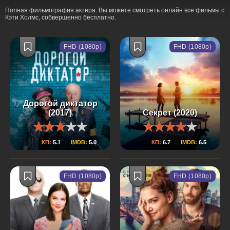
Полная фильмография актера. Вы можете смотреть онлайн все фильмы с
Кэти Холмс, собвершенно бесплатно.
FHD (1080p)
FHD (1080p)
Дорогой диктатор
(2017)
Секрет (2020)
КП:
5.1
IMDB:
5.0
КП:
6.7
IMDB:
6.5
FHD (1080p)
FHD (1080p)