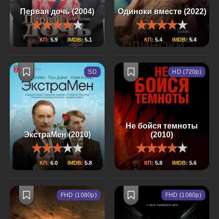
Первая дочь (2004)
Одиноки вместе (2022)
КП:
5.9
IMDB:
5.1
КП:
5.4
IMDB:
5.4
SD
HD (720p)
Не бойся темноты
ЭкстраМен (2010)
(2010)
КП:
6.0
IMDB:
5.8
КП:
5.8
IMDB:
5.6
FHD (1080p)
FHD (1080p)