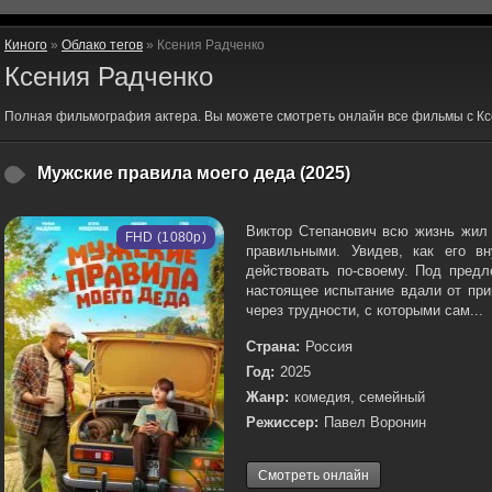
Киного
»
Облако тегов
» Ксения Радченко
Ксения Радченко
Полная фильмография актера. Вы можете смотреть онлайн все фильмы с Кс
Мужские правила моего деда (2025)
Виктор Степанович всю жизнь жил 
FHD (1080p)
правильными. Увидев, как его вн
действовать по-своему. Под предл
настоящее испытание вдали от при
через трудности, с которыми сам...
Страна:
Россия
Год:
2025
Жанр:
комедия, семейный
Режиссер:
Павел Воронин
Смотреть онлайн