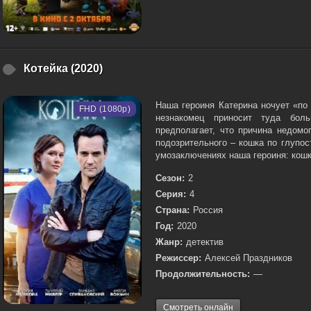
Котейка (2020)
Наша героиня Катерина ночует «по
FHD (1080p)
незнакомец приносит туда бол
предполагает, что причина недомо
подозрительного – кошка по глупос
умозаключениях наша героиня: кошка
Сезон:
2
Серия:
4
Страна:
Россия
Год:
2020
Жанр:
детектив
Режиссер:
Алексей Праздников
Продолжительность:
—
Смотреть онлайн