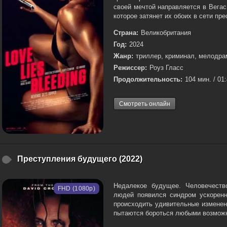
своей мечтой направляется в Вегас
которое затянет их обоих в сети пре
Страна:
Великобритания
Год:
2024
Жанр:
триллер, криминал, мелодра
Режиссер:
Роуз Гласс
Продолжительность:
104 мин. / 01
Смотреть онлайн
Преступления будущего (2022)
Недалекое будущее. Человечеств
FHD (1080p)
людей появился синдром ускоренн
происходить удивительные изменен
пытаются бороться любыми возможн