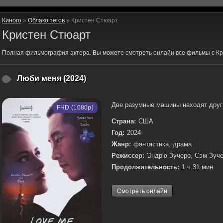
Киного
»
Облако тегов
» Кристен Стюарт
Кристен Стюарт
Полная фильмография актера. Вы можете смотреть онлайн все фильмы с Кр
Люби меня (2024)
Две разумные машины находят друг 
FHD (1080p)
Страна:
США
Год:
2024
Жанр:
фантастика, драма
Режиссер:
Эндрю Зучеро, Сэм Зуч
Продолжительность:
1 ч 31 мин
Смотреть онлайн