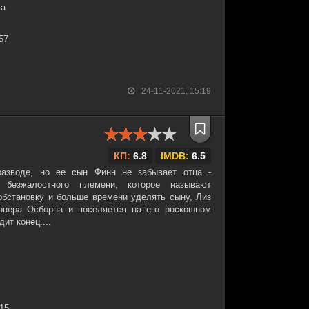
ма
:57
24-11-2021, 15:19
КП:
6.8
IMDB:
6.5
азводе, но ее сын Финн не забывает отца -
 безжалостного племени, которое называют
бстановку и больше времени уделять сыну, Лиз
онера Осборна и поселяется на его роскошном
ит конец....
:15