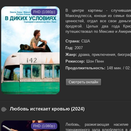
В центре картины - случившая
FHD (1080p)
Маккэндлесса, юноши из семьи бог
ценностей, отдал все свои деньг
бродягой. Целых два года Кри
путешествовал по Мексике и Америк
Страна:
США
Год:
2007
Жанр:
драма, приключения, биогра
Режиссер:
Шон Пенн
Продолжительность:
148 мин. / 02
Смотреть онлайн
Любовь истекает кровью (2024)
Любовь, разжигающая насилие
FHD (1080p)
тренажерного зала влюбляется в а