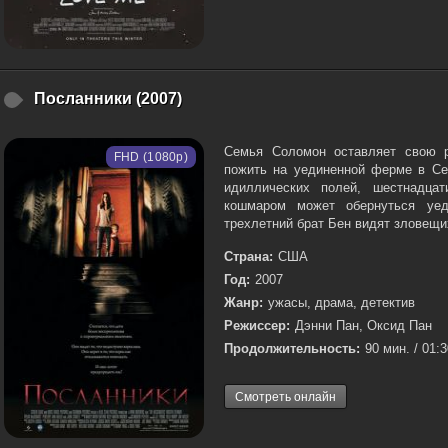
Посланники (2007)
Семья Соломон оставляет свою р
FHD (1080p)
пожить на уединенной ферме в Се
идиллических полей, шестнадцат
кошмаром может обернуться уед
трехлетний брат Бен видят зловещих
Страна:
США
Год:
2007
Жанр:
ужасы, драма, детектив
Режиссер:
Дэнни Пан, Оксид Пан
Продолжительность:
90 мин. / 01:
Смотреть онлайн