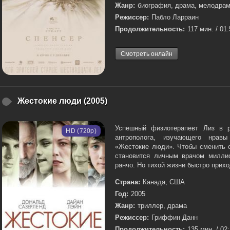
Жанр:
биография, драма, мелодра
Режиссер:
Пабло Ларраин
Продолжительность:
117 мин. / 01
Смотреть онлайн
Жестокие люди (2005)
Успешный физиотерапевт Лиз в р
HD (720p)
антрополога, изучающего нравы
«Жестокие люди». Чтобы сменить о
становится личным врачом милли
ранчо. Но тихой жизни быстро приход
Страна:
Канада, США
Год:
2005
Жанр:
триллер, драма
Режиссер:
Гриффин Данн
Продолжительность:
135 мин. / 02