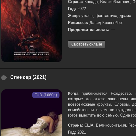
Страна:
Канада, Великобритания, Ф
Год:
2022
Жанр:
ужасы, фантастика, драма
Режиссер:
Дэвид Кроненберг
Продолжительность:
—
Смотреть онлайн
Спенсер (2021)
Когда приближается Рождество, 
FHD (1080p)
которые до отказа заполнены ящ
всевозможные фрукты. Словом, до
семейство ни в чем не нуждалось
готов вместить всю семью. Одна гос
Страна:
США, Великобритания, Гер
Год:
2021