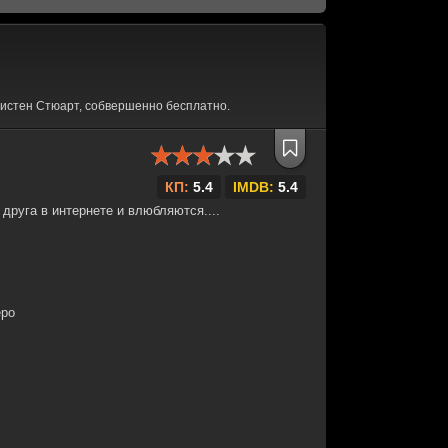
истен Стюарт, собвершенно бесплатно.
КП:
5.4
IMDB:
5.4
друга в интернете и влюбляются....
еро