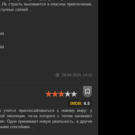
. Их страсть выливается в опасное приключение,
ступных связей....
ма
:44
29-04-2024, 14:12
IMDB:
6.5
о учится приспосабливаться к новому миру: у
ой эволюции, из-за которого с телом начинают
ия. Одни принимают новую реальность, а другие
ыми способами....