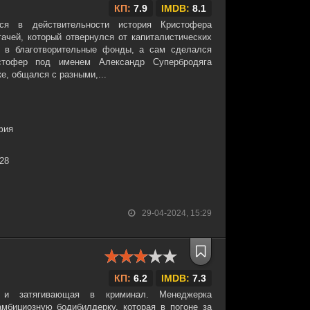
КП:
7.9
IMDB:
8.1
ся в действительности история Кристофера
ачей, который отвернулся от капиталистических
и в благотворительные фонды, а сам сделался
стофер под именем Александр Супербродяга
е, общался с разными,...
фия
:28
29-04-2024, 15:29
КП:
6.2
IMDB:
7.3
 и затягивающая в криминал. Менеджерка
мбициозную бодибилдерку, которая в погоне за