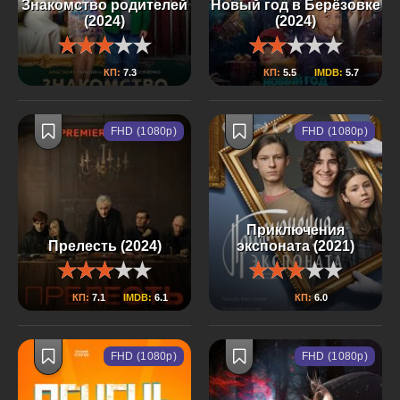
Знакомство родителей
Новый год в Берёзовке
(2024)
(2024)
КП:
7.3
КП:
5.5
IMDB:
5.7
FHD (1080p)
FHD (1080p)
Приключения
Прелесть (2024)
экспоната (2021)
КП:
7.1
IMDB:
6.1
КП:
6.0
FHD (1080p)
FHD (1080p)