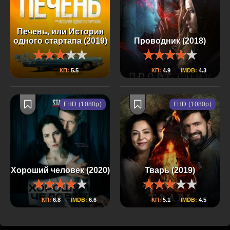
Печень, или История
одного стартапа (2019)
Проводник (2018)
КП:
5.5
КП:
4.9
IMDB:
4.3
FHD (1080p)
FHD (1080p)
Хороший человек (2020)
Тварь (2019)
КП:
6.8
IMDB:
6.6
КП:
5.1
IMDB:
4.5