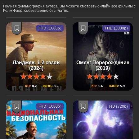
Полная фильмография актера. Вы можете смотреть онлайн все фильмы с
Колм Фиор, собвершенно бесплатно.
FHD (1080p)
FHD (1080p)
Лэндмен. 1-2 сезон
Омен: Перерождение
(2024)
(2019)
КП:
8.2
IMDB:
8.2
КП:
5.6
IMDB:
5.9
FHD (1080p)
HD (720p)