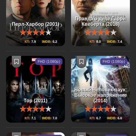
Правда о деле Гарри
Перл-Харбор (2001)
Квеберта (2018)
КП:
7.9
IMDB:
6.2
КП:
8.0
IMDB:
7.4
FHD (1080p)
FHD (1080p)
Новый Человек-паук:
Высокое напряжение
Тор (2011)
(2014)
КП:
7.1
IMDB:
7.0
КП:
6.7
IMDB:
6.6