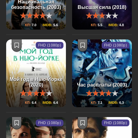
Национальная
безопасность (2003)
Высшая сила (2018)
КП:
7.0
IMDB:
5.6
КП:
5.5
IMDB:
4.8
FHD (1080p)
FHD (1080p)
Мой год в Нью-Йорке
(2020)
Час расплаты (2003)
КП:
6.4
IMDB:
6.4
КП:
7.1
IMDB:
6.3
FHD (1080p)
FHD (1080p)