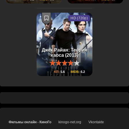
HD (720p)
Джек Райан: Теория
хаоса (2013)
КП:
5.6
IMDB:
6.2
Фильмы онлайн - КиноГо
kinogo-net.org
Vkontakte