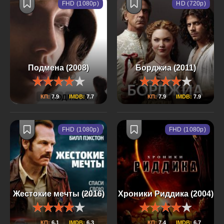
FHD (1080p)
HD (720p)
Подмена (2008)
Борджиа (2011)
КП:
7.9
IMDB:
7.7
КП:
7.9
IMDB:
7.9
FHD (1080p)
FHD (1080p)
Жестокие мечты (2016)
Хроники Риддика (2004)
КП:
6.1
IMDB:
6.3
КП:
7.4
IMDB:
6.7