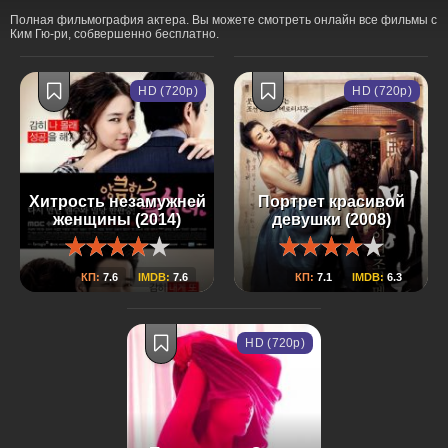
Полная фильмография актера. Вы можете смотреть онлайн все фильмы с
Ким Гю-ри, собвершенно бесплатно.
HD (720p)
HD (720p)
Хитрость незамужней
Портрет красивой
женщины (2014)
девушки (2008)
КП:
7.6
IMDB:
7.6
КП:
7.1
IMDB:
6.3
HD (720p)