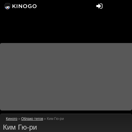
Киного
»
Облако тегов
» Ким Гю-ри
Ким Гю-ри