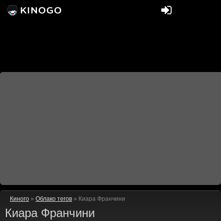
Киного
»
Облако тегов
» Киара Франчини
Киара Франчини