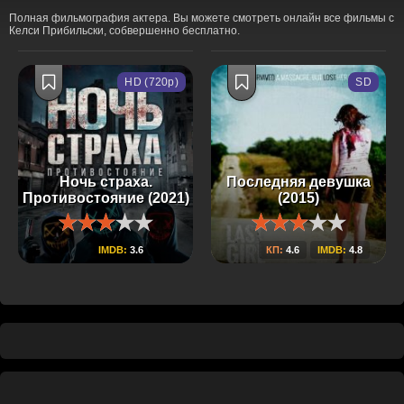
Полная фильмография актера. Вы можете смотреть онлайн все фильмы с
Келси Прибильски, собвершенно бесплатно.
HD (720p)
SD
Ночь страха.
Последняя девушка
Противостояние (2021)
(2015)
IMDB:
3.6
КП:
4.6
IMDB:
4.8