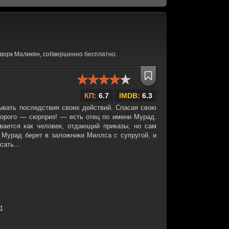
ворк Маликян, собвершенно бесплатно.
КП:
6.7
IMDB:
6.3
вать последствия своих действий. Спасая свою
оторого — сюрприз! — есть отец по имени Мурад.
ается как человек, отдающий приказы, но сам
 Мурад берет в заложники Миллса с супругой, и
ать...
31