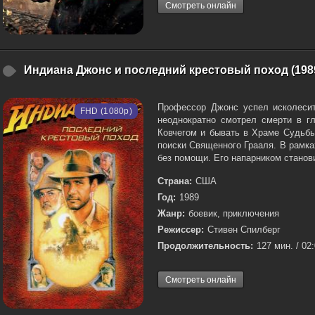
Смотреть онлайн
Индиана Джонс и последний крестовый поход (198
Профессор Джонс успел исколесит
FHD (1080p)
неоднократно смотрел смерти в г
Ковчегом и бывать в Храме Судьбы
поиски Священного Грааля. В рамк
без помощи. Его напарником станови
Страна:
США
Год:
1989
Жанр:
боевик, приключения
Режиссер:
Стивен Спилберг
Продолжительность:
127 мин. / 02
Смотреть онлайн