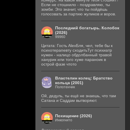
Конкурс: на какой минуте тебя стошнит?
Если не стошнило - поздравляю, ты
зомби. Это значит, что ты пойдёшь
голосовать за партию жуликов и воров.
Последний богатырь. Колобок
(2026)
99960
Цитата: Гость AlexБля, чел, тебе бы к
психотерапевту сходитьТут психиатр
нужен - налицо обдолбанный травой
ханурик или того хуже параноик в
острой фазе чтото
Властелин колец: Братство
кольца (2001)
Полотенчик
Ой, дедуль, ты ещё не знаешь, что там
Сатана и Саддам вытворяют.
Похищение (2026)
Инкогнито