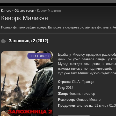
Киного
»
Облако тегов
» Кеворк Маликян
Кеворк Маликян
Полная фильмография актера. Вы можете смотреть онлайн все фильмы с Ке
Заложница 2 (2012)
Брайану Миллсу придется расхлебы
FHD (1080p)
дочь, он убил главаря банды, у к
Мурад жаждет отмщения, и описыв
никогда никому не подчиняющийся.
тут уже Ким Миллс нужно будет спас
Страна:
США, Франция
Год:
2012
Жанр:
боевик, триллер
Режиссер:
Оливье Мегатон
Продолжительность:
91 мин. / 01: