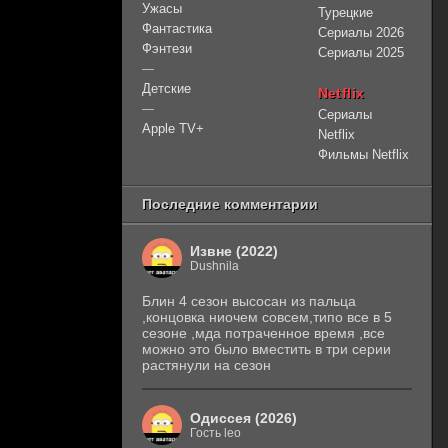
Ужасы
Турецкие
Фантастика
Сериалы 2026
Фэнтези
Сериалы 2025
—
Детские
Netflix
—
Сериалы
Apple TV+
Netflix
Фильмы Netflix
Последние комментарии
Извне (2022)
Dushnila
Блин 4 сезон высосан из пальца
,концовка ниочем совсем,типо все в 5
сезоне ,мда потраченное время ,все
можно это было вместить в три серии
растянули на сезон
Одиссея (2026)
Гость leo