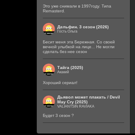
Это уже снимали в 1997году. Типа
Remasterd.
Дельфин. 3 сезон (2026)
Гость Ольга
Бесит меня эта Бережная. Со своей
вечной улыбкой на лице... Не могли
сделать без нее сезон
Тайга (2025)
Акакий
Хороший сериал!
Дьявол может плакать / Devil
May Cry (2025)
VALIANTSIN RAVIAKA
Будет 3 сезон ?