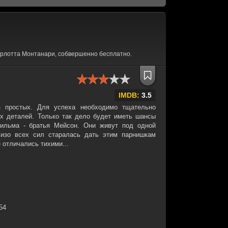
арлотта Монтанари, собвершенно бесплатно.
IMDB:
3.5
з простых. Для успеха необходимо тщательно
х деталей. Только так дело будет иметь шансы
фильма - братья Мейсон. Они живут под одной
 изо всех сил старалась дать этим парнишкам
 отличались тихими...
:54