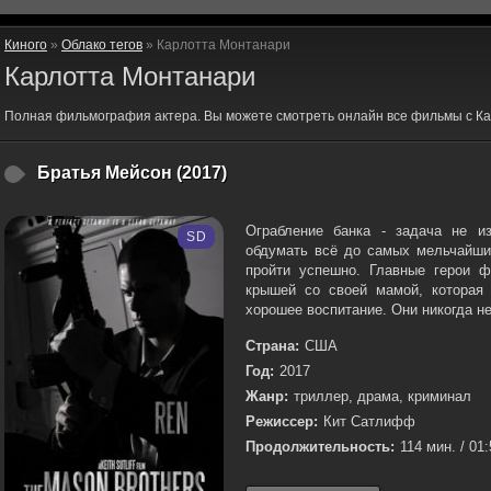
Киного
»
Облако тегов
» Карлотта Монтанари
Карлотта Монтанари
Полная фильмография актера. Вы можете смотреть онлайн все фильмы с К
Братья Мейсон (2017)
Ограбление банка - задача не и
SD
обдумать всё до самых мельчайши
пройти успешно. Главные герои 
крышей со своей мамой, которая
хорошее воспитание. Они никогда не
Страна:
США
Год:
2017
Жанр:
триллер, драма, криминал
Режиссер:
Кит Сатлифф
Продолжительность:
114 мин. / 01