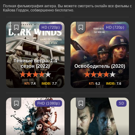
Полная фильмография актера. Вы можете смотреть онлайн все фильмы с
Кайова Гордон, собвершенно бесплатно.
HD (720p)
HD (720p)
Тёмные ветра. 1-4
сезон (2022)
Освободитель (2020)
КП:
7.4
IMDB:
7.7
КП:
6.2
IMDB:
7.6
FHD (1080p)
SD