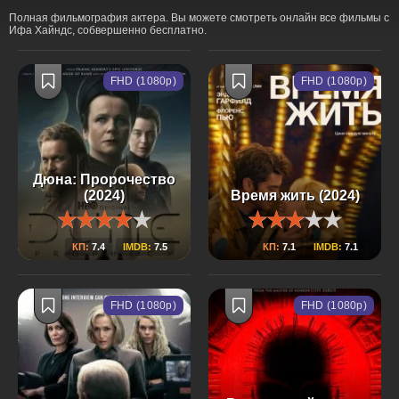
Полная фильмография актера. Вы можете смотреть онлайн все фильмы с
Ифа Хайндс, собвершенно бесплатно.
FHD (1080p)
FHD (1080p)
Дюна: Пророчество
(2024)
Время жить (2024)
КП:
7.4
IMDB:
7.5
КП:
7.1
IMDB:
7.1
FHD (1080p)
FHD (1080p)