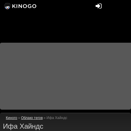
Киного
»
Облако тегов
» Ифа Хайндс
Ифа Хайндс