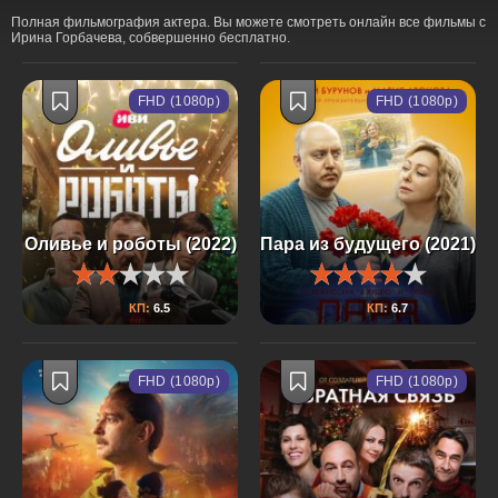
Полная фильмография актера. Вы можете смотреть онлайн все фильмы с
Ирина Горбачева, собвершенно бесплатно.
FHD (1080p)
FHD (1080p)
Оливье и роботы (2022)
Пара из будущего (2021)
КП:
6.5
КП:
6.7
FHD (1080p)
FHD (1080p)