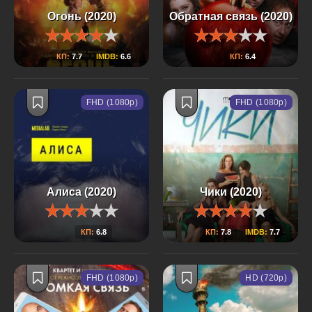
Огонь (2020)
Обратная связь (2020)
КП:
7.7
IMDB:
6.6
КП:
6.4
FHD (1080p)
FHD (1080p)
Алиса (2020)
Чики (2020)
КП:
6.8
КП:
7.8
IMDB:
7.7
FHD (1080p)
HD (720p)