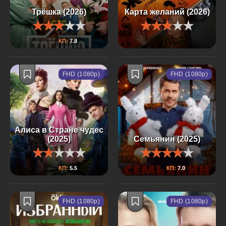
Трёшка (2026)
Карта желаний (2026)
КП:
7.8
FHD (1080p)
FHD (1080p)
Алиса в Стране чудес
(2025)
Семьянин (2025)
КП:
5.5
КП:
7.0
FHD (1080p)
FHD (1080p)