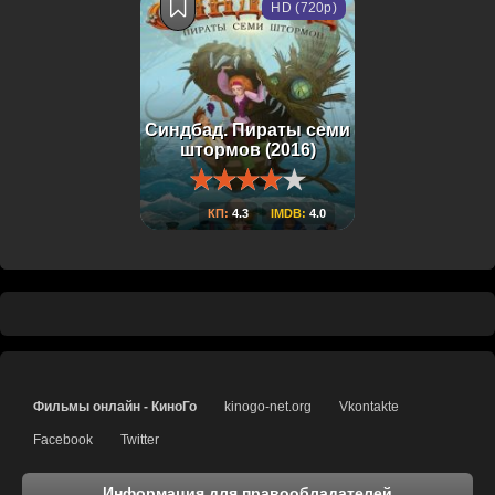
HD (720p)
Синдбад. Пираты семи
штормов (2016)
КП:
4.3
IMDB:
4.0
Фильмы онлайн - КиноГо
kinogo-net.org
Vkontakte
Facebook
Twitter
Информация для правообладателей