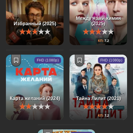
Между нами химия
Избранный (2025)
(2025)
КП:
7.2
FHD (1080p)
FHD (1080p)
Карта желаний (2024)
Тайна Лилит (2021)
КП:
7.2