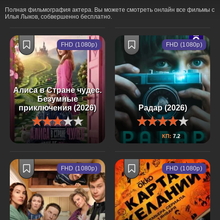
Полная фильмография актера. Вы можете смотреть онлайн все фильмы с
Илья Лыков, собвершенно бесплатно.
FHD (1080p)
FHD (1080p)
Алиса в Стране чудес.
Безумные
приключения (2026)
Радар (2026)
КП:
7.2
FHD (1080p)
FHD (1080p)