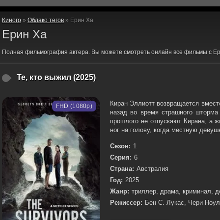
Киного
»
Облако тегов
» Ерин Ха
Ерин Ха
Полная фильмография актера. Вы можете смотреть онлайн все фильмы с Ер
Те, кто выжил (2025)
Киран Эллиотт возвращается вместе
FHD (1080p)
назад во время страшного шторма 
прошлого не отпускают Кирана, а 
ног на голову, когда местную девушк
Сезон:
1
Серия:
6
Страна:
Австралия
Год:
2025
Жанр:
триллер, драма, криминал, д
Режиссер:
Бен С. Лукас, Чери Ноу