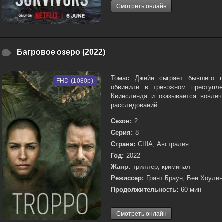
Смотреть онлайн
Багровое озеро (2022)
Томас Джейн сыграет бывшего п
FHD (1080p)
обвинили в тревожном преступле
Квинсленда и оказывается вовлеч
расследований....
Сезон:
2
Серия:
8
Страна:
США, Австралия
Год:
2022
Жанр:
триллер, криминал
Режиссер:
Грант Браун, Бен Хоулин
Продолжительность:
60 мин
Смотреть онлайн