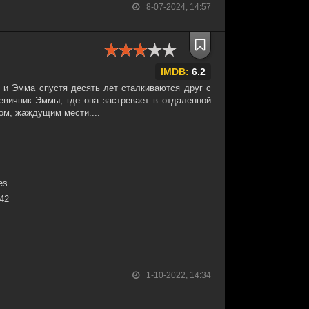
8-07-2024, 14:57
IMDB:
6.2
 и Эмма спустя десять лет сталкиваются друг с
вичник Эммы, где она застревает в отдаленной
ом, жаждущим мести....
es
:42
1-10-2022, 14:34