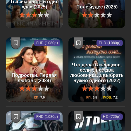
Тысяча «нет» и одно
«да» (2025)
Поле чудес (2025)
FHD (1080p)
FHD (1080p)
Что делать женщине,
если у неё два
Подростки. Первая
любовника, а выбрать
любовь (2024)
нужно одного (2022)
КП:
7.0
КП:
6.5
IMDB:
7.2
FHD (1080p)
HD (720p)