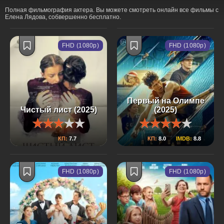
Полная фильмография актера. Вы можете смотреть онлайн все фильмы с
Елена Лядова, собвершенно бесплатно.
FHD (1080p)
FHD (1080p)
Первый на Олимпе
Чистый лист (2025)
(2025)
КП:
7.7
КП:
8.0
IMDB:
8.8
FHD (1080p)
FHD (1080p)