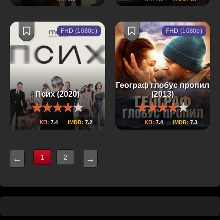
FHD (1080p)
FHD (1080p)
Географ глобус пропил
Псих (2020)
(2013)
КП:
7.4
IMDB:
7.2
КП:
7.4
IMDB:
7.3
1
2
←
→