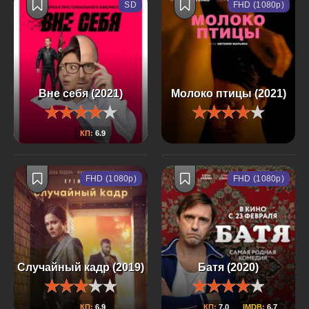
SD
FHD (1080p)
Вне себя (2021)
Молоко птицы (2021)
КП:
6.9
FHD (1080p)
FHD (1080p)
Случайный кадр (2019)
Батя (2020)
КП:
6.9
КП:
7.0
IMDB:
6.7