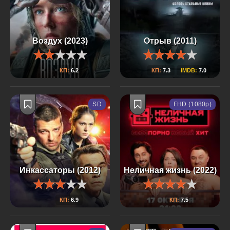
Воздух (2023)
Отрыв (2011)
КП:
6.2
КП:
7.3
IMDB:
7.0
SD
FHD (1080p)
Инкассаторы (2012)
Неличная жизнь (2022)
КП:
6.9
КП:
7.5