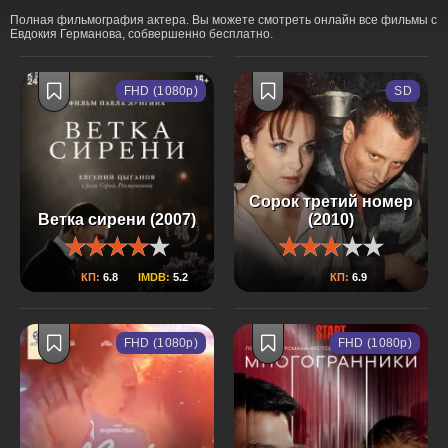
Полная фильмография актера. Вы можете смотреть онлайн все фильмы с
Евдокия Германова, собвершенно бесплатно.
FHD (1080p)
SD
Сорок третий номер
Ветка сирени (2007)
(2010)
КП:
6.8
IMDB:
5.2
КП:
6.9
FHD (1080p)
FHD (1080p)