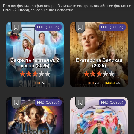
Полная фильмография актера. Вы можете смотреть онлайн все фильмы с
Евгений Шварц, собвершенно бесплатно.
FHD (1080p)
FHD (1080p)
Закрыть гештальт. 2
Екатерина Великая
сезон (2025)
(2025)
КП:
7.7
КП:
7.3
IMDB:
6.9
FHD (1080p)
FHD (1080p)