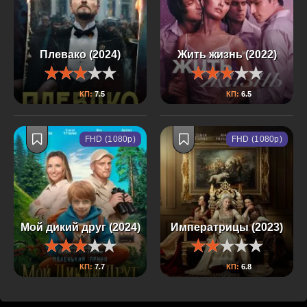
Плевако (2024)
Жить жизнь (2022)
КП:
7.5
КП:
6.5
FHD (1080p)
FHD (1080p)
Мой дикий друг (2024)
Императрицы (2023)
КП:
7.7
КП:
6.8