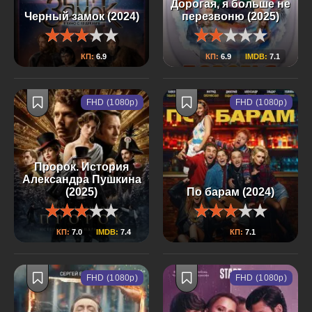
Дорогая, я больше не
Черный замок (2024)
перезвоню (2025)
КП:
6.9
КП:
6.9
IMDB:
7.1
FHD (1080p)
FHD (1080p)
Пророк. История
Александра Пушкина
(2025)
По барам (2024)
КП:
7.0
IMDB:
7.4
КП:
7.1
FHD (1080p)
FHD (1080p)