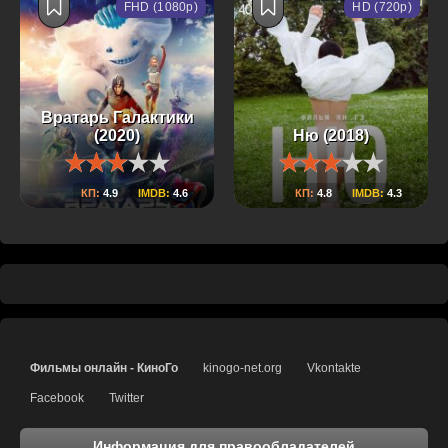
FHD (1080p)
HD (720p)
Вратарь Галактики
(2020)
Ню (2018)
КП:
4.9
IMDB:
4.6
КП:
4.8
IMDB:
4.3
Фильмы онлайн - КиноГо
kinogo-net.org
Vkontakte
Facebook
Twitter
Информация для правообладателей