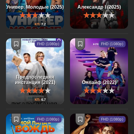
Универ. Молодые (2025)
Александр I (2025)
КП:
7.2
FHD (1080p)
FHD (1080p)
Предпоследняя
инстанция (2021)
Онлайф (2022)
КП:
6.7
FHD (1080p)
FHD (1080p)