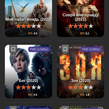
Соври мне правду
Мой папа - вождь (2022)
(2021)
КП:
4.5
КП:
5.1
FHD (1080p)
FHD (1080p)
Бег (2020)
Зоя (2020)
КП:
5.6
КП:
3.8