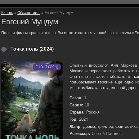
Киного
»
Облако тегов
» Евгений Мундум
Евгений Мундум
Полная фильмография актера. Вы можете смотреть онлайн все фильмы с Ев
Точка ноль (2024)
Опытный вирусолог Аня Маркова 
FHD (1080p)
Москве и переезжает работать в н
Она явно пытается сбежать от ка
подбрасывает героине ещё одно ис
мясокомбината в отдаленной деревн
Сезон:
1
Серия:
10
Страна:
Россия
Год:
2024
Жанр:
драма, триллер, фантастика
Режиссер:
Сергей Пикалов