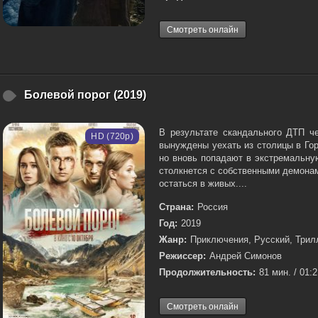
Смотреть онлайн
Болевой порог (2019)
В результате скандального ДТП че
HD (720p)
вынуждены уехать из столицы в Гор
но вновь попадают в экстремальну
столкнется с собственными демонам
остаться в живых....
Страна:
Россия
Год:
2019
Жанр:
Приключения, Русский, Трил
Режиссер:
Андрей Симонов
Продолжительность:
81 мин. / 01:
Смотреть онлайн