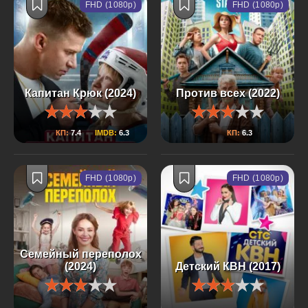
FHD (1080p)
FHD (1080p)
Капитан Крюк (2024)
Против всех (2022)
КП:
7.4
IMDB:
6.3
КП:
6.3
FHD (1080p)
FHD (1080p)
Семейный переполох
(2024)
Детский КВН (2017)