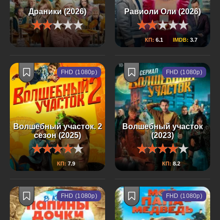
Драники (2026)
Равиоли Оли (2026)
КП:
6.1
IMDB:
3.7
FHD (1080p)
FHD (1080p)
Волшебный участок. 2
Волшебный участок
сезон (2025)
(2023)
КП:
7.9
КП:
8.2
FHD (1080p)
FHD (1080p)