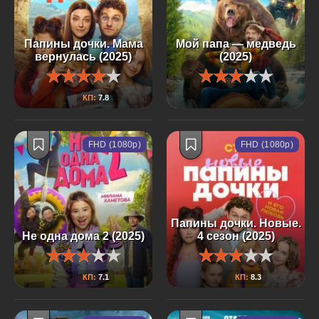
Папины дочки. Мама
Мой папа — медведь
вернулась (2025)
(2025)
КП:
7.8
FHD (1080p)
FHD (1080p)
Папины дочки. Новые.
Не одна дома 2 (2025)
4 сезон (2025)
КП:
7.1
КП:
8.3