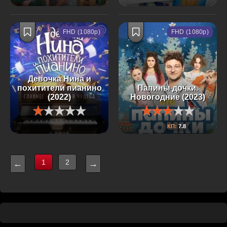
FHD (1080p)
FHD (1080p)
Девочка Нина и
похитители пианино
Папины дочки.
(2022)
Новогодние (2023)
КП:
7.8
1
2
←
→