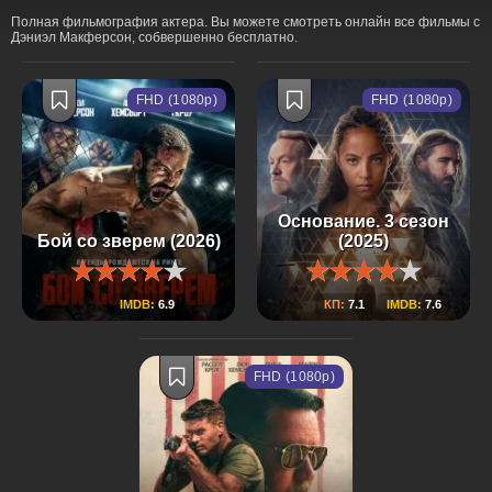
Полная фильмография актера. Вы можете смотреть онлайн все фильмы с
Дэниэл Макферсон, собвершенно бесплатно.
FHD (1080p)
FHD (1080p)
Основание. 3 сезон
Бой со зверем (2026)
(2025)
IMDB:
6.9
КП:
7.1
IMDB:
7.6
FHD (1080p)