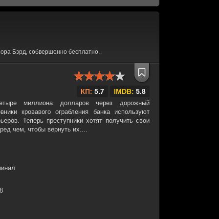
ора Бэрд, собвершенно бесплатно.
КП:
5.7
IMDB:
5.8
четыре миллиона долларов через дорожный
овники кровавого ограбления банка используют
ьеров. Теперь преступники хотят получить свои
ред чем, чтобы вернуть их....
минал
28