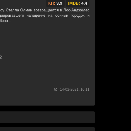
КП:
3.9
IMDB:
4.4
лоу Стелла Олман возвращается в Лос-Анджелес
циировавшего нападение на сонный городок и
ена....
32
14-02-2021, 10:11