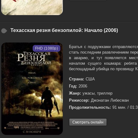
Техасская резня бензопилой: Начало (2006)
Братья с подружками отправляются
FHD (1080p)
стать последним развлечением пере
в аварию, и тут появляется мес
началом сущего кошмара: ребята
беспощадный убийца по прозвищу Ко
Страна:
США
Год:
2006
Жанр:
ужасы, триллер
Режиссер:
Джонатан Либесман
Продолжительность:
91 мин. / 01:
Смотреть онлайн