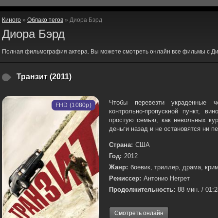
Киного
»
Облако тегов
» Диора Бэрд
Диора Бэрд
Полная фильмография актера. Вы можете смотреть онлайн все фильмы с Ди
Транзит (2011)
Чтобы перевезти украденные 
FHD (1080p)
контрольно-пропускной пункт, вин
простую семью, как невольных кур
деньги назад и не остановятся ни пе
Страна:
США
Год:
2012
Жанр:
боевик, триллер, драма, кри
Режиссер:
Антонио Негрет
Продолжительность:
88 мин. / 01:
Смотреть онлайн