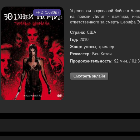
Уцелевшая в кровавой бойне в Бар
FHD (1080p)
на поиски Лилит - вампира, ини
ответственного за смерть шерифа Эб
Страна:
США
Год:
2010
Жанр:
ужасы, триллер
Режиссер:
Бен Кетаи
Продолжительность:
92 мин. / 01:
Смотреть онлайн