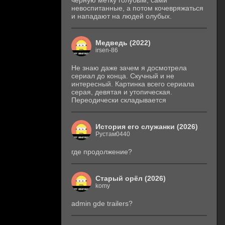
черную метку голубым, сами
невоспитанные, а потом кочевряжаться
и нападают на людей олубых.
Медведь (2022)
irsen-86
Не знаю даже зачем я досмотрела
сериал до конца. Скучный и не
интересный. Картинка всего сериала
серая, девятая и утопическая.
Переодически складывается
История его служанки (2026)
Рустам0440
где продолжение?
Старый орёл (2026)
komy
admin gde trailers?