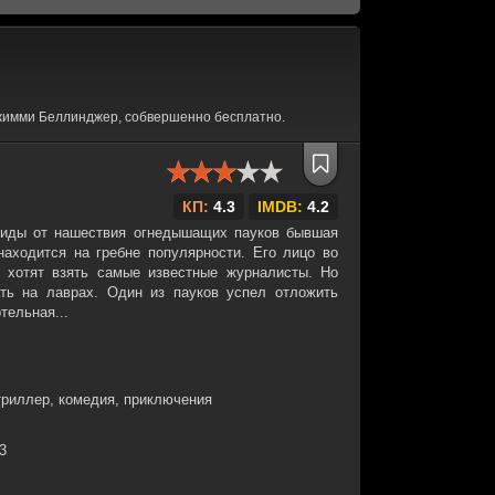
жимми Беллинджер, собвершенно бесплатно.
КП:
4.3
IMDB:
4.2
риды от нашествия огнедышащих пауков бывшая
находится на гребне популярности. Его лицо во
 хотят взять самые известные журналисты. Но
ть на лаврах. Один из пауков успел отложить
тельная...
триллер, комедия, приключения
23