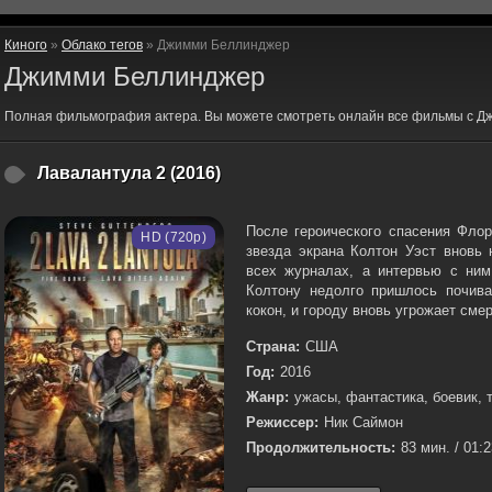
Киного
»
Облако тегов
» Джимми Беллинджер
Джимми Беллинджер
Полная фильмография актера. Вы можете смотреть онлайн все фильмы с Д
Лавалантула 2 (2016)
После героического спасения Фло
HD (720p)
звезда экрана Колтон Уэст вновь 
всех журналах, а интервью с ним
Колтону недолго пришлось почива
кокон, и городу вновь угрожает смер
Страна:
США
Год:
2016
Жанр:
ужасы, фантастика, боевик, 
Режиссер:
Ник Саймон
Продолжительность:
83 мин. / 01: