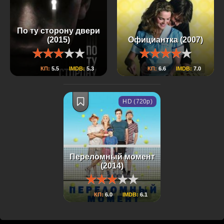
По ту сторону двери
(2015)
Официантка (2007)
КП:
5.5
IMDB:
5.3
КП:
6.6
IMDB:
7.0
HD (720p)
Переломный момент
(2014)
КП:
6.0
IMDB:
6.1