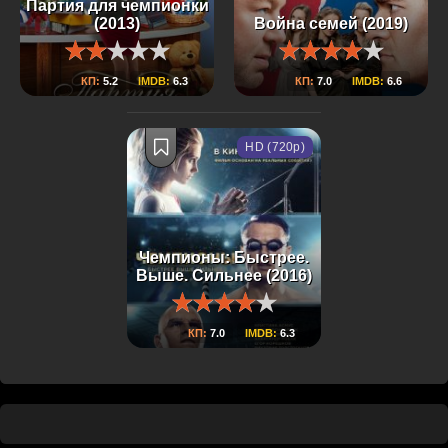
Партия для чемпионки
(2013)
Война семей (2019)
КП:
5.2
IMDB:
6.3
КП:
7.0
IMDB:
6.6
HD (720p)
Чемпионы: Быстрее.
Выше. Сильнее (2016)
КП:
7.0
IMDB:
6.3