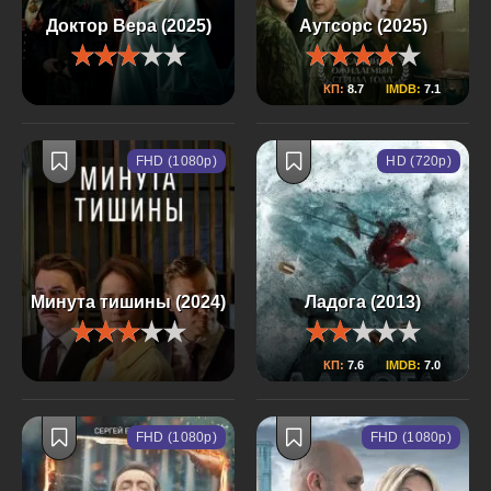
Доктор Вера (2025)
Аутсорс (2025)
КП:
8.7
IMDB:
7.1
FHD (1080p)
HD (720p)
Минута тишины (2024)
Ладога (2013)
КП:
7.6
IMDB:
7.0
FHD (1080p)
FHD (1080p)