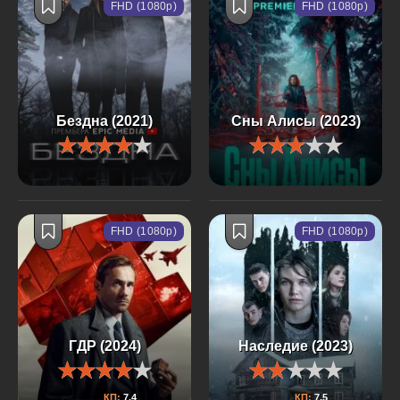
FHD (1080p)
FHD (1080p)
Бездна (2021)
Сны Алисы (2023)
FHD (1080p)
FHD (1080p)
ГДР (2024)
Наследие (2023)
КП:
7.4
КП:
7.5