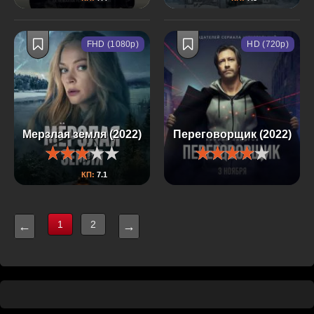
FHD (1080p)
HD (720p)
Мерзлая земля (2022)
Переговорщик (2022)
КП:
7.1
1
2
←
→