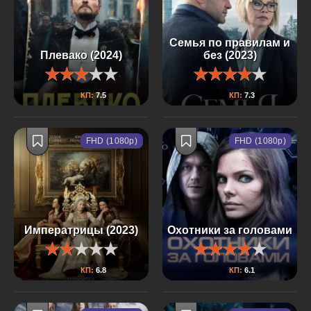
Семья по правилам и
Плевако (2024)
без (2023)
КП:
7.5
КП:
7.3
FHD (1080p)
FHD (1080p)
Императрицы (2023)
Охотники за головами
КП:
6.8
КП:
6.1