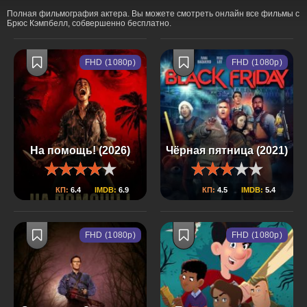
Полная фильмография актера. Вы можете смотреть онлайн все фильмы с
Брюс Кэмпбелл, собвершенно бесплатно.
FHD (1080p)
FHD (1080p)
На помощь! (2026)
Чёрная пятница (2021)
КП:
6.4
IMDB:
6.9
КП:
4.5
IMDB:
5.4
FHD (1080p)
FHD (1080p)