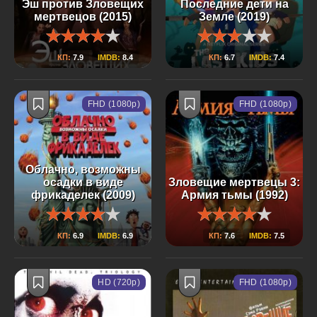
Эш против Зловещих
Последние дети на
мертвецов (2015)
Земле (2019)
КП:
7.9
IMDB:
8.4
КП:
6.7
IMDB:
7.4
FHD (1080p)
FHD (1080p)
Облачно, возможны
осадки в виде
Зловещие мертвецы 3:
фрикаделек (2009)
Армия тьмы (1992)
КП:
6.9
IMDB:
6.9
КП:
7.6
IMDB:
7.5
HD (720p)
FHD (1080p)