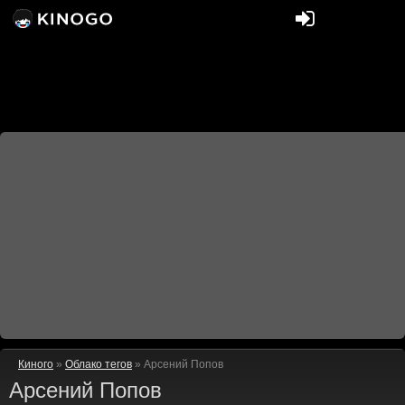
Киного
»
Облако тегов
» Арсений Попов
Арсений Попов