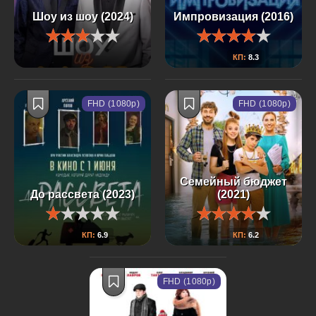
Шоу из шоу (2024)
Импровизация (2016)
КП:
8.3
FHD (1080p)
FHD (1080p)
Семейный бюджет
До рассвета (2023)
(2021)
КП:
6.9
КП:
6.2
FHD (1080p)